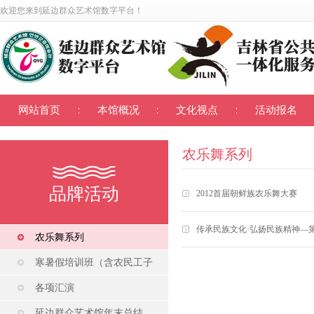
欢迎您来到
延边群众艺术馆数字平台
！
网站首页
本馆概况
文化视点
活动报名
农乐舞系列
品牌活动
2012首届朝鲜族农乐舞大赛
传承民族文化·弘扬民族精神—
农乐舞系列
寒暑假培训班（含农民工子
女）
各项汇演
延边群众艺术馆年末总结