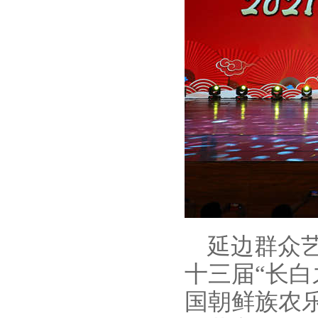
延边群众艺
十三届“长
国朝鲜族农