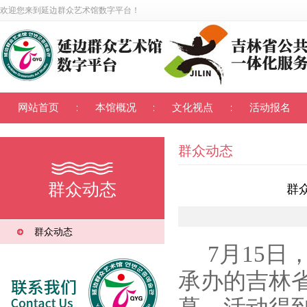
欢迎您来到
延边群众艺术馆数字平台
！
网站首页
本馆概况
文化视点
活动报名
群众动态
群众动态
群
群众动态
7
月
15
日
承办的吉林